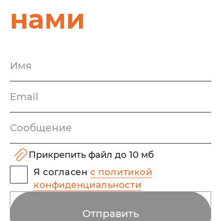
нами
Имя
Email
Сообщение
Прикрепить файл до 10 мб
В формате pdf, png или jpeg, не больше 10 МБ
Я согласен
с политикой
конфиденциальности
Отправить